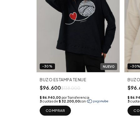
-30%
-30
BUZO ESTAMPA TENUE
BUZO 
$96.600
$96.
$138.000
COMPRAR
CO