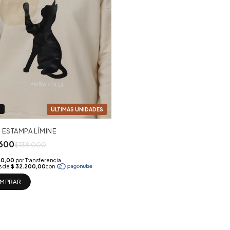
%
ESTAMPA LÍMINE
600
$138.000
MPRAR