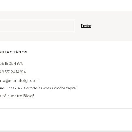
ONTACTÁNOS
3515054978
493512414914
nta@marialolgi.com
ue Funes 2022, Cerro de las Rosas, Córdoba Capital
isitá nuestro Blog!