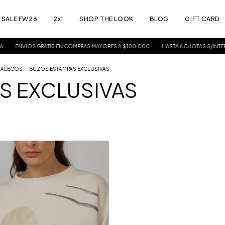
SALE FW26
2x1
SHOP THE LOOK
BLOG
GIFT CARD
ÍOS GRATIS EN COMPRAS MAYORES A $100.000
HASTA 6 CUOTAS S/INTERÉS
F
CHALECOS
.
BUZOS ESTAMPAS EXCLUSIVAS
S EXCLUSIVAS