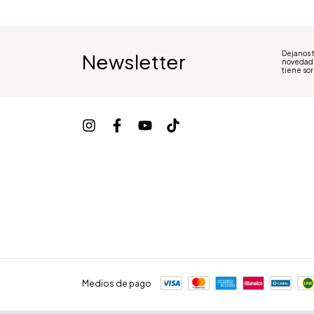
Dejanos t
Newsletter
novedad
tiene so
Medios de pago