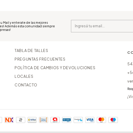
u Mail y enterate de las mejores
es! Además esta comunidad siempre
rpresas!
TABLA DE TALLES
C
PREGUNTAS FRECUENTES
54
POLÍTICA DE CAMBIOS Y DEVOLUCIONES
+5
LOCALES
ve
CONTACTO
Roq
¡V