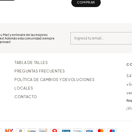
COMPRAR
u Mail y enterate de las mejores
es! Además esta comunidad siempre
rpresas!
TABLA DE TALLES
C
PREGUNTAS FRECUENTES
54
POLÍTICA DE CAMBIOS Y DEVOLUCIONES
+5
LOCALES
ve
CONTACTO
Roq
¡V