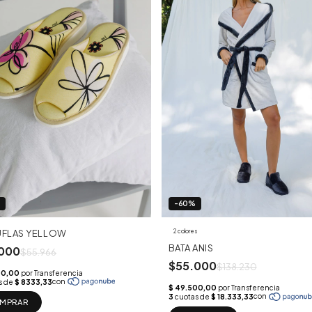
%
-60%
UFLAS YELLOW
2 colores
BATA ANIS
000
$55.966
$55.000
$138.230
MPRAR