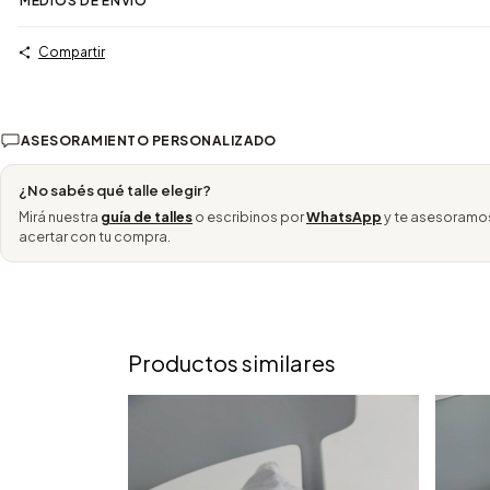
MEDIOS DE ENVÍO
Compartir
ASESORAMIENTO PERSONALIZADO
¿No sabés qué talle elegir?
Mirá nuestra
guía de talles
o escribinos por
WhatsApp
y te asesoramo
acertar con tu compra.
Productos similares