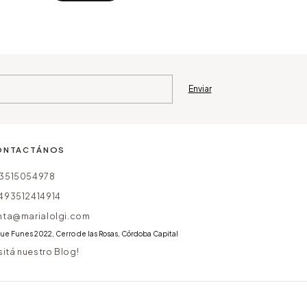
ONTACTÁNOS
3515054978
493512414914
nta@marialolgi.com
ue Funes 2022, Cerro de las Rosas, Córdoba Capital
isitá nuestro Blog!