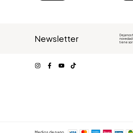
Dejanos t
Newsletter
novedad
tiene so
Medios de pago