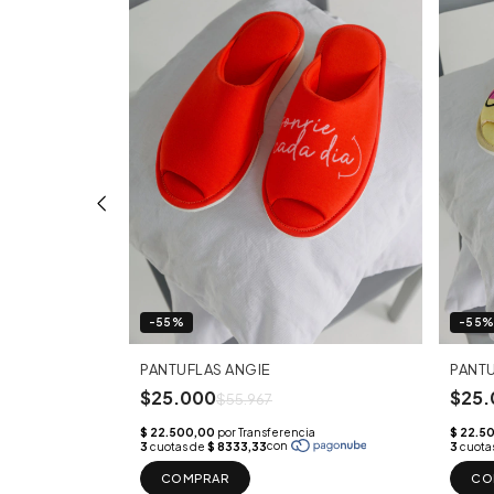
-55%
-55
PANTUFLAS ANGIE
PANT
$25.000
$25.
$55.967
COMPRAR
CO