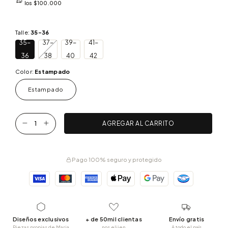
los
$100.000
Talle:
35-36
35-
37-
39-
41-
36
38
40
42
Color:
Estampado
Estampado
Pago 100% seguro y protegido
Diseños exclusivos
+ de 50mil clientas
Envío gratis
Piezas propias de Maria
nos elijen
A todo el país