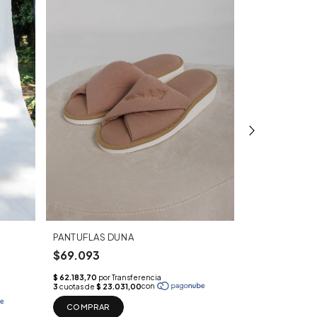
-30%
PANTUFLAS DUNA
PANTUFLAS D
$69.093
$48.370
$69
COMPRAR
COMPRAR