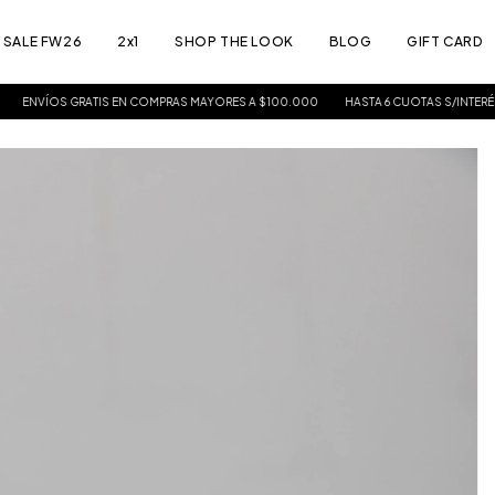
SALE FW26
2x1
SHOP THE LOOK
BLOG
GIFT CARD
GRATIS EN COMPRAS MAYORES A $100.000
HASTA 6 CUOTAS S/INTERÉS
FW20