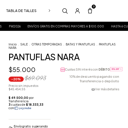
0
TABLA DE TALLES
CUIDADO DE PRENDAS
26
ENVÍOS GRATIS EN COMPRAS MAYORES A $100.000
HASTA 6 CUOTAS S/INT
Inicio
.
SALE
.
OTRAS TEMPORADAS
.
BATAS Y PANTUFLAS
.
PANTUFLAS
NARA
PANTUFLAS NARA
$55.000
Cuotas SIN interés con
DÉBITO
$69.093
pagando con
10% de descuento
-
20
%
Transferencia o depósito
Precio sin impuestos
$45.454,55
Ver más detalles
Envío gratis
superando