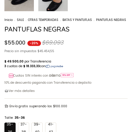
Inicio
.
SALE
.
OTRAS TEMPORADAS
.
BATAS Y PANTUFLAS
.
PANTUFLAS NEGRAS
PANTUFLAS NEGRAS
$69.093
$55.000
-
20
%
Precio sin impuestos
$45.454,55
Cuotas SIN interés con
DÉBITO
10% de descuento
pagando con Transferencia o depósito
Ver más detalles
Envío gratis
superando los
$100.000
Talle:
35-36
35-
37-
39-
41-
36
38
40
42