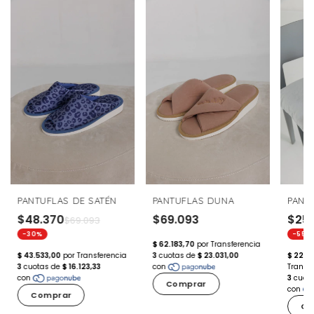
PANTUFLAS DE SATÉN
PANTUFLAS DUNA
PANT
$48.370
$69.093
$25
$69.093
-30%
-55%
Comprar
Comprar
Co