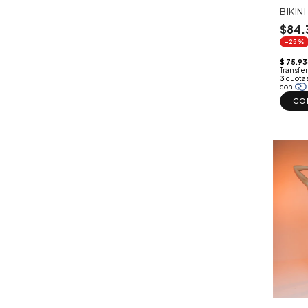
BIKIN
$84.
-25%
CO