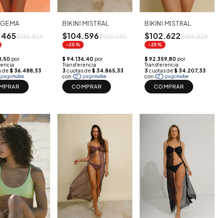
I GEMA
BIKINI MISTRAL
BIKINI MISTRAL
.465
$104.596
$102.622
$136.829
$130.745
$136.829
-20%
-25%
MPRAR
COMPRAR
COMPRAR