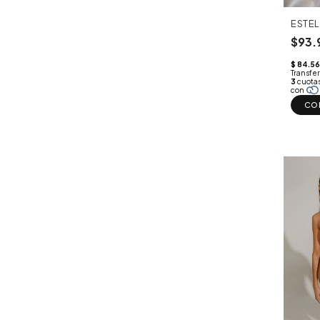
ESTEL
$93.
CO