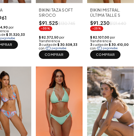
A
BIKINI TAZA SOFT
BIKINI MISTRAL.
SIROCO
ÚLTIMA TALLE S
961
$91.525
$91.230
$130.745
$121.640
-30%
-25%
MPRAR
COMPRAR
COMPRAR