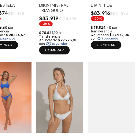
I ESTELA
BIKINI MISTRAL
BIKINI TIDE
TRIANGULO
374
$83.916
$112.498
$104.896
$83.919
$104.896
-20%
-20%
MPRAR
COMPRAR
COMPRAR