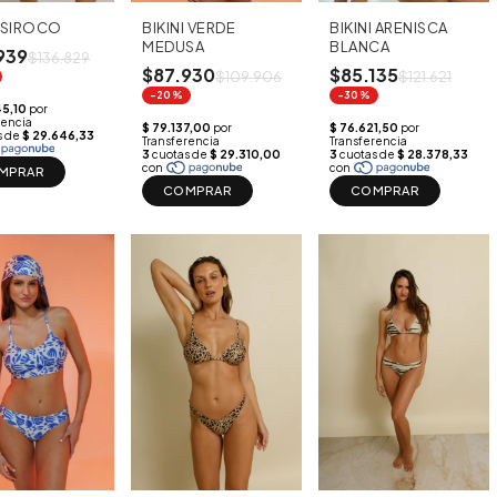
BIKINI VERDE
BIKINI ARENISCA
I SIROCO
MEDUSA
BLANCA
939
$136.829
$87.930
$85.135
$109.906
$121.621
-20%
-30%
MPRAR
COMPRAR
COMPRAR