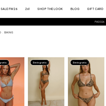
SALE FW26
2x1
SHOP THE LOOK
BLOG
GIFT CARD
FW2026
ENVÍOS GRATIS EN COMP
O
.
BIKINIS
gratis
Envío gratis
Envío gratis