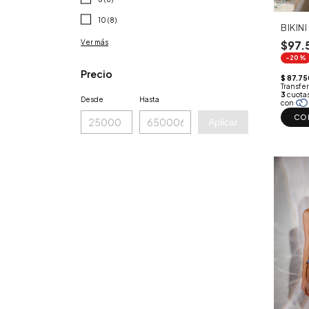
10 (8)
BIKIN
Ver más
$97.
-20%
Precio
Desde
Hasta
CO
Aplicar