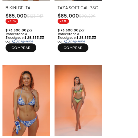
BIKINI DELTA
TAZA SOFT CALIPSO
$85.000
$85.000
$123.747
$90.899
-31%
-6%
COMPRAR
COMPRAR