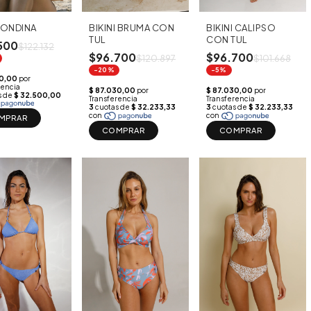
I ONDINA
BIKINI BRUMA CON
BIKINI CALIPSO
TUL
CON TUL
500
$122.132
$96.700
$96.700
$120.897
$101.668
-20%
-5%
MPRAR
COMPRAR
COMPRAR