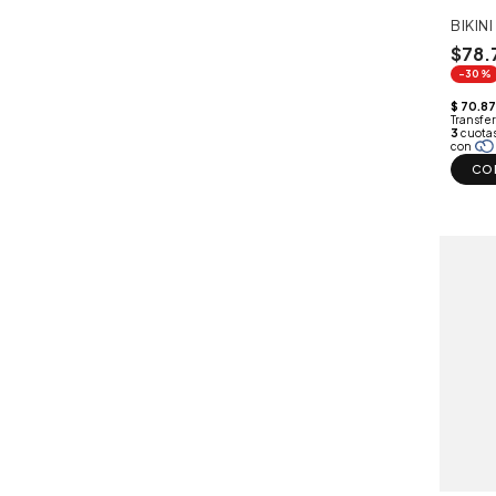
BIKIN
$78.
-30%
CO