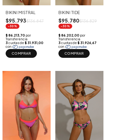
BIKINI MISTRAL
BIKINI TIDE
$95.793
$95.780
$136.847
$136.829
-30%
-30%
COMPRAR
COMPRAR