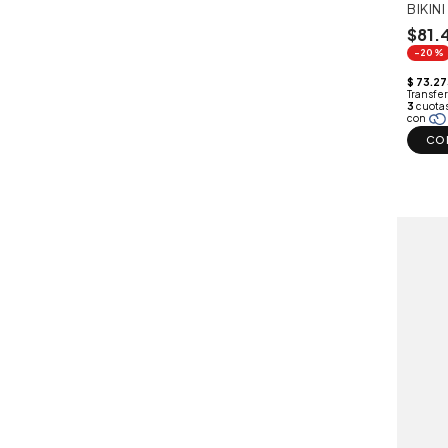
BIKIN
$81.
-20%
CO