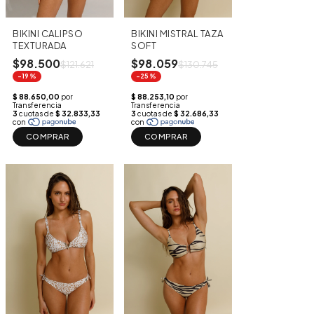
BIKINI CALIPSO
BIKINI MISTRAL TAZA
TEXTURADA
SOFT
$98.500
$98.059
$121.621
$130.745
-19%
-25%
COMPRAR
COMPRAR