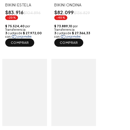
BIKINI ESTELA
BIKINI ONDINA
$83.916
$82.099
$104.896
$136.829
-20%
-40%
COMPRAR
COMPRAR