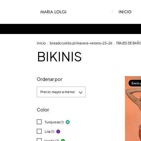
INICIO
Inicio
.
breadcrumbs.primavera-verano-25-26
.
TRAJES DE BAÑ
BIKINIS
Ordenar por
Envío 
Color
Turquesa (1)
Lila (1)
Verde (7)