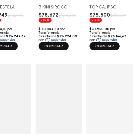
I ESTELA
BIKINI SIROCO
TOP CALIPSO
749
$78.672
$75.500
$112.498
$104.896
$90.899
-25%
-17%
MPRAR
COMPRAR
COMPRAR