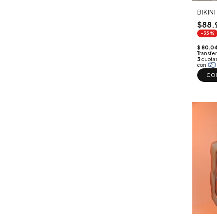
BIKIN
$88.
-35%
CO