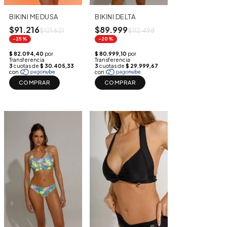
BIKINI DELTA
BIKINI MEDUSA
$89.999
$91.216
$112.498
$121.621
-20%
-25%
COMPRAR
COMPRAR