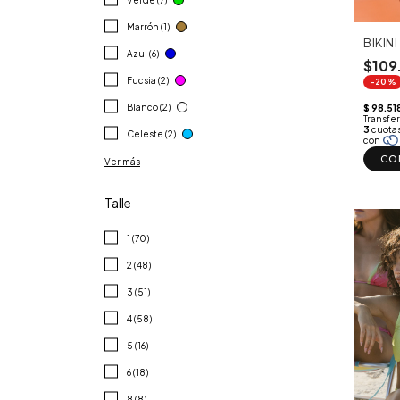
Marrón (1)
BIKIN
Azul (6)
$109
Fucsia (2)
-20%
Blanco (2)
Celeste (2)
CO
Ver más
Talle
1 (70)
2 (48)
3 (51)
4 (58)
5 (16)
6 (18)
8 (8)