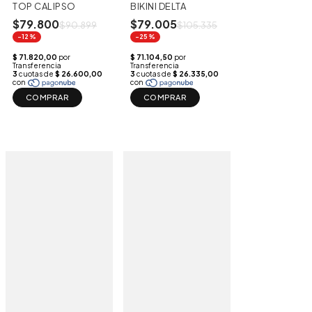
TOP CALIPSO
BIKINI DELTA
$79.800
$79.005
$90.899
$105.335
-12%
-25%
COMPRAR
COMPRAR