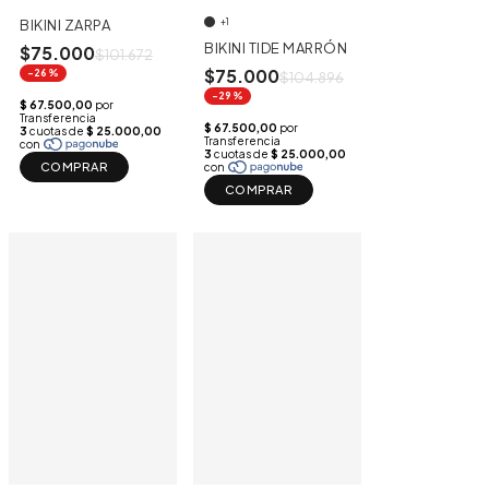
BIKINI ZARPA
+1
BIKINI TIDE MARRÓN
$75.000
$101.672
$75.000
-26%
$104.896
-29%
COMPRAR
COMPRAR