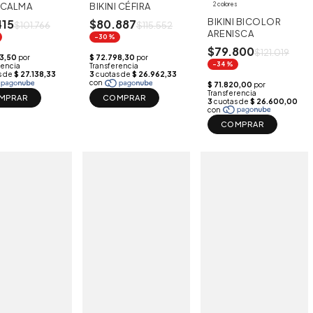
I CALMA
BIKINI CÉFIRA
2 colores
BIKINI BICOLOR
415
$80.887
$101.766
$115.552
ARENISCA
-30%
$79.800
$121.019
-34%
MPRAR
COMPRAR
COMPRAR