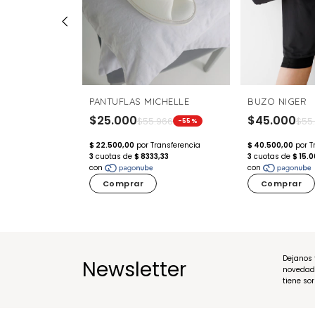
SMICA
PANTUFLAS MICHELLE
BUZO NIGER
$25.000
$45.000
539
$55.966
$55
-59%
-55%
Comprar
Comprar
Dejanos 
Newsletter
novedad
tiene so