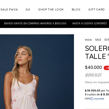
SALE FW26
2x1
SHOP THE LOOK
BLOG
GIFT CARD
 GRATIS EN COMPRAS MAYORES A $100.000
HASTA 6 CUOTAS S/INTERÉS
FW20
Inicio
.
SALE
.
ÚLT
SOLER
TALLE 
$40.000
-
$86.521
Precio sin impues