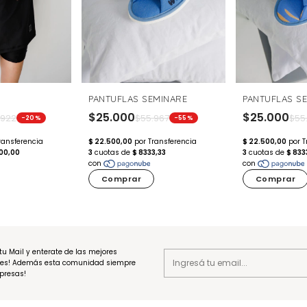
PANTUFLAS SEMINARE
PANTUFLAS S
$25.000
$25.000
$55.967
$55
.922
-55%
-20%
Comprar
Comprar
tu Mail y enterate de las mejores
es! Además esta comunidad siempre
rpresas!