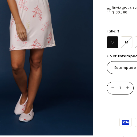
Envío gratis
su
$100.000
Talle:
S
S
M
Color:
Estampa
Estampado