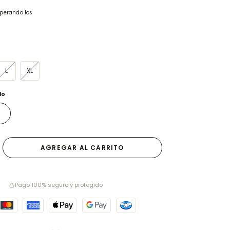
perando los
L
XL
do
Pago 100% seguro y protegido