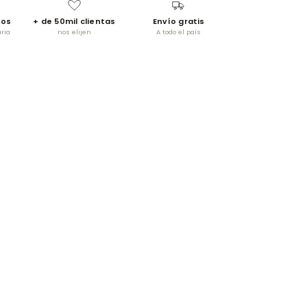
vos
+ de 50mil clientas
Envío gratis
ria
nos elijen
A todo el país