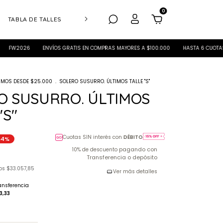
0
TABLA DE TALLES
CUIDADO DE PRENDAS
26
ENVÍOS GRATIS EN COMPRAS MAYORES A $100.000
HASTA 6 CUOTAS S/INTER
IMOS DESDE $25.000
.
SOLERO SUSURRO. ÚLTIMOS TALLE "S"
O SUSURRO. ÚLTIMOS
"S"
Cuotas SIN interés con
DÉBITO
54
%
pagando con
10% de descuento
Transferencia o depósito
tos
$33.057,85
Ver más detalles