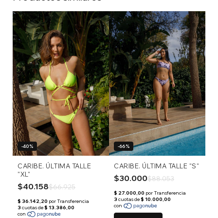
-40%
-66%
CARIBE. ÚLTIMA TALLE
CARIBE. ÚLTIMA TALLE "S"
"XL"
$30.000
$88.053
$40.158
$66.925