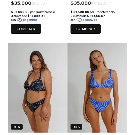
$35.000
$35.000
$86.227
$94.205
COMPRAR
COMPRAR
-61%
-61%