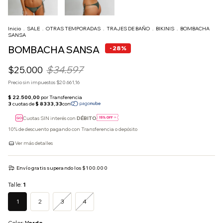
Inicio
.
SALE
.
OTRAS TEMPORADAS
.
TRAJES DE BAÑO
.
BIKINIS
.
BOMBACHA
SANSA
BOMBACHA SANSA
-
28
%
$34.597
$25.000
Precio sin impuestos
$20.661,16
Cuotas SIN interés con
DÉBITO
10% de descuento
pagando con Transferencia o depósito
Ver más detalles
Envío gratis
superando los
$100.000
Talle:
1
1
2
3
4