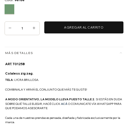
Color:
Verde
MÁS DETALLES
ART. T0125B
Colaless zig zag.
TELA: 
LYCRA BRILLOSA. 
COMBINALA Y ARMÁ EL CONJUNTO QUE MÁS TE GUSTE!
A MODO ORIENTATIVO, LA MODELO LLEVA PUESTO TALLE 2. 
SI ESTÁS EN DUDA 
SOBRE QUÉ TALLE ELEGIR, HACÉ CLICK 
ACÁ
O COMUNICATE VÍA WHATSAPP PARA 
QUE PODAMOS ASESORARTE.
Cada una de nuestras prendas es pensada, diseñada y fabricada exclusivamente por la 
marca.