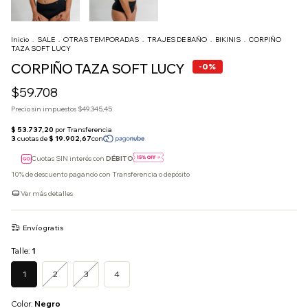
Inicio
.
SALE
.
OTRAS TEMPORADAS
.
TRAJES DE BAÑO
.
BIKINIS
.
CORPIÑO
TAZA SOFT LUCY
CORPIÑO TAZA SOFT LUCY
-
0
%
$59.708
Precio sin impuestos
$49.345,45
Cuotas SIN interés con
DÉBITO
10% de descuento
pagando con Transferencia o depósito
Ver más detalles
Envío gratis
Talle:
1
1
2
3
4
Color:
Negro