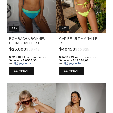
-37%
-40%
BOMBACHA BONNIE.
CARIBE. ÚLTIMA TALLE
ÚLTIMO TALLE "XL"
"XL"
$25.000
$40.158
$39.748
$66.925
COMPRAR
COMPRAR