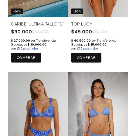
-66%
-20%
CARIBE. ÚLTIMA TALLE "S"
TOP LUCY
$30.000
$45.000
$88.053
$56.136
COMPRAR
COMPRAR