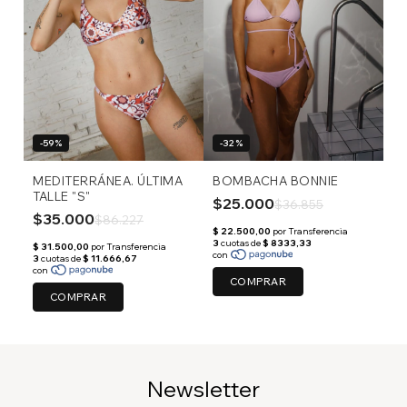
-59%
-32%
MEDITERRÁNEA. ÚLTIMA
BOMBACHA BONNIE
TALLE "S"
$25.000
$36.855
$35.000
$86.227
COMPRAR
COMPRAR
Newsletter