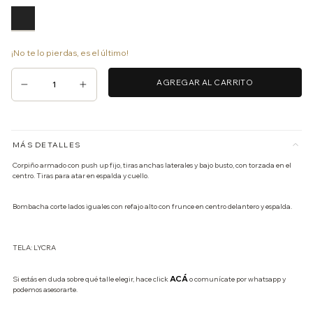
¡No te lo pierdas, es el último!
MÁS DETALLES
Corpiño armado con push up fijo, tiras anchas laterales y bajo busto, con torzada en el
centro. Tiras para atar en espalda y cuello.
Bombacha corte lados iguales con refajo alto con frunce en centro delantero y espalda.
TELA: LYCRA
ACÁ
Si estás en duda sobre qué talle elegir, hace click
o comunícate por whatsapp y
podemos asesorarte.