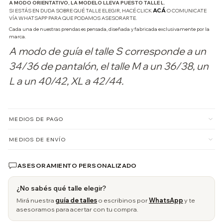
A MODO ORIENTATIVO, LA MODELO LLEVA PUESTO TALLE L.
ACÁ
SI ESTÁS EN DUDA SOBRE QUÉ TALLE ELEGIR, HACÉ CLICK
O COMUNICATE
VÍA WHATSAPP PARA QUE PODAMOS ASESORARTE.
Cada una de nuestras prendas es pensada, diseñada y fabricada exclusivamente por la
marca.
A modo de guía el talle S corresponde a un
34/36 de pantalón, el talle M a un 36/38, un
L a un 40/42, XL a 42/44.
MEDIOS DE PAGO
MEDIOS DE ENVÍO
ASESORAMIENTO PERSONALIZADO
¿No sabés qué talle elegir?
Mirá nuestra
guía de talles
o escribinos por
WhatsApp
y te
asesoramos para acertar con tu compra.