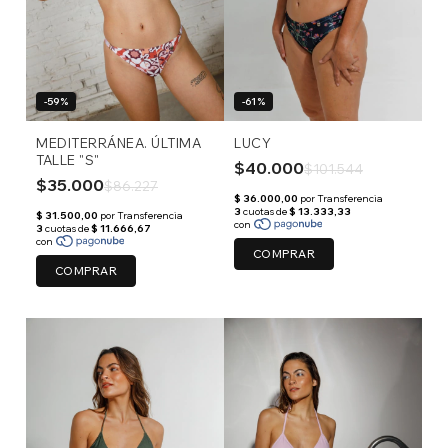
-59%
-61%
MEDITERRÁNEA. ÚLTIMA
LUCY
TALLE "S"
$40.000
$101.544
$35.000
$86.227
COMPRAR
COMPRAR