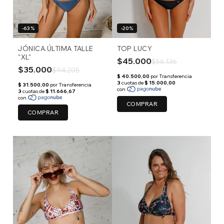
-63%
-20%
JÓNICA.ÚLTIMA TALLE
TOP LUCY
"XL"
$45.000
$56.136
$35.000
$94.205
COMPRAR
COMPRAR