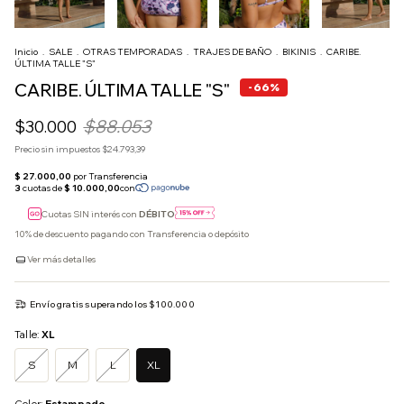
Inicio
.
SALE
.
OTRAS TEMPORADAS
.
TRAJES DE BAÑO
.
BIKINIS
.
CARIBE.
ÚLTIMA TALLE "S"
CARIBE. ÚLTIMA TALLE "S"
-
66
%
$88.053
$30.000
Precio sin impuestos
$24.793,39
Cuotas SIN interés con
DÉBITO
10% de descuento
pagando con Transferencia o depósito
Ver más detalles
Envío gratis
superando los
$100.000
Talle:
XL
S
M
L
XL