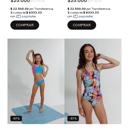
$25.000
$25.000
$57.676
$57.676
COMPRAR
COMPRAR
-57%
-57%