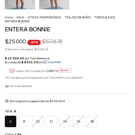
Inicio
.
SALE
.
OTRAS TEMPORADAS
.
TRAJES DE BAÑO
.
TEENS & KIDS
.
ENTERA BONNIE
ENTERA BONNIE
$57.676
$25.000
-
57
%
Precio sin impuestos
$20.661,16
Cuotas SIN interés con
DÉBITO
10% de descuento
pagando con Transferencia o depósito
Ver más detalles
Envío gratis
superando los
$100.000
Talle:
6
6
8
10
12
14
16
18
Color:
Lila